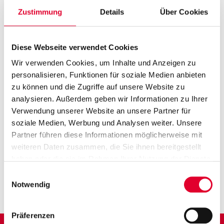
Zustimmung
Details
Über Cookies
ERFAHREN
Diese Webseite verwendet Cookies
Wir verwenden Cookies, um Inhalte und Anzeigen zu
personalisieren, Funktionen für soziale Medien anbieten
zu können und die Zugriffe auf unsere Website zu
KOMPETENT
analysieren. Außerdem geben wir Informationen zu Ihrer
Verwendung unserer Website an unsere Partner für
soziale Medien, Werbung und Analysen weiter. Unsere
Partner führen diese Informationen möglicherweise mit
weiteren Daten zusammen, die Sie ihnen bereitgestellt
haben oder die sie im Rahmen Ihrer Nutzung der Dienste
VIELSEITIG
gesammelt haben. Weitere Informationen finden Sie auf
Einwilligungsauswahl
unserer
Datenschutzseite
Notwendig
Präferenzen