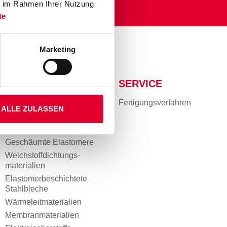
ie im Rahmen Ihrer Nutzung
te
Marketing
MATERIALIEN
SERVICE
Kunststoffe & Folien
Fertigungs­verfahren
ALLE ZULASSEN
Klebefolien
Elastomere
Geschäumte Elastomere
Weichstoff­dichtungs­
materialien
Elastomer­beschichtete
Stahlbleche
Wärmeleitmaterialien
Membranmaterialien