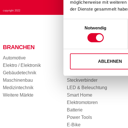
möglicherweise mit weiteren
der Dienste gesammelt haben
copyright 2022
Einwilligungsauswahl
Notwendig
BRANCHEN
ANWENDUNGEN
Automotive
Sensoren & Aktuatoren
ABLEHNEN
Elektro / Elektronik
HMI, Display & Infotainment
Gebäudetechnik
Elektronik & Steuergeräte
Maschinenbau
Steckverbinder
Medizintechnik
LED & Beleuchtung
Weitere Märkte
Smart Home
Elektromotoren
Batterie
Power Tools
E-Bike