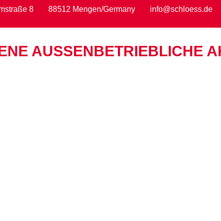
mstraße 8
88512 Mengen/Germany
info@schloess.de
NE AUSSEN­BETRIEBLICHE AK