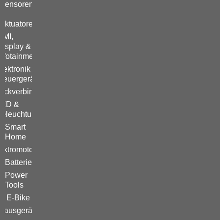
Sensoren
&
Aktuatoren
HMI,
Display &
Infotainment
lektronik &
teuergeräte
eckverbinder
LED &
Beleuchtung
Smart
Home
ektromotoren
Batterie
Power
Tools
E-Bike
Hausgeräte