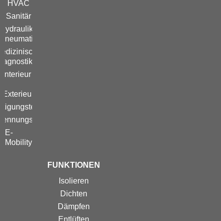
HVAC
Sanitär
Hydraulik /
Pneumatik
edizinische
iagnostik
Interieur
/
Exterieur
stigungstechnik
brennungsmotor
E-
Mobility
FUNKTIONEN
Isolieren
Dichten
Dämpfen
Entlüften