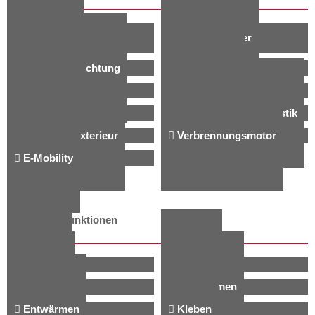
Elektronik &
Steckverbinder
Steuergeräte
LED & Beleuchtung
Smart Home
Batterie
Power Tools
Hausgeräte
Medizinische Diagnostik
Interieur / Exterieur
Verbrennungs­motor
E-Mobility
Verwandte Funktionen
Isolieren
Dichten
Dämpfen
Abschirmen
Entwärmen
Kleben