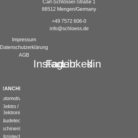
Carl-Schlösser-Straße 1
88512 Mengen/Germany
+49 7572 606-0
info@schloess.de
Impressum
Datenschutzerklärung
AGB
Instagram
Facebook
Linkedin
BRANCHEN
Automotive
Elektro /
Elektronik
bäudetechnik
aschinenbau
dizintechnik