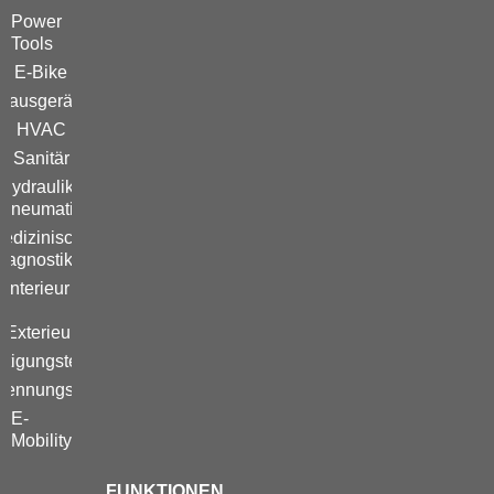
Power
Tools
E-Bike
Hausgeräte
HVAC
Sanitär
Hydraulik /
Pneumatik
edizinische
iagnostik
Interieur
/
Exterieur
stigungstechnik
brennungsmotor
E-
Mobility
FUNKTIONEN