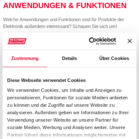
ANWENDUNGEN & FUNKTIONEN
Welche Anwendungen und Funktionen sind für Produkte der
Elektronik außerdem interessant? Schauen Sie sich um!
Verwandte Anwendungen
Zustimmung
Details
Über Cookies
Sensoren & Aktuatoren
Steckverbinder
Smart Home
Batterie
Diese Webseite verwendet Cookies
Power Tools
E-Bike
Wir verwenden Cookies, um Inhalte und Anzeigen zu
Hausgeräte
Medizinische Diagnostik
personalisieren, Funktionen für soziale Medien anbieten
Interieur / Exterieur
E-Mobility
zu können und die Zugriffe auf unsere Website zu
analysieren. Außerdem geben wir Informationen zu Ihrer
Verwendung unserer Website an unsere Partner für
soziale Medien, Werbung und Analysen weiter. Unsere
Verwandte Funktionen
Partner führen diese Informationen möglicherweise mit