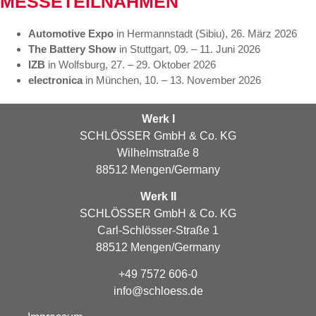
MESSETEILNAHMEN
Automotive Expo
in Hermannstadt (Sibiu), 26. März 2026
The Battery Show
in Stuttgart, 09. – 11. Juni 2026
IZB
in Wolfsburg, 27. – 29. Oktober 2026
electronica
in München, 10. – 13. November 2026
Werk I
SCHLÖSSER GmbH & Co. KG
Wilhelmstraße 8
88512 Mengen/Germany
Werk II
SCHLÖSSER GmbH & Co. KG
Carl-Schlösser-Straße 1
88512 Mengen/Germany
+49 7572 606-0
info@schloess.de