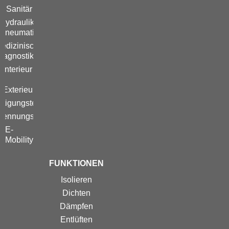
Sanitär
Hydraulik /
Pneumatik
edizinische
iagnostik
Interieur
/
Exterieur
stigungstechnik
brennungsmotor
E-
Mobility
FUNKTIONEN
Isolieren
Dichten
Dämpfen
Entlüften