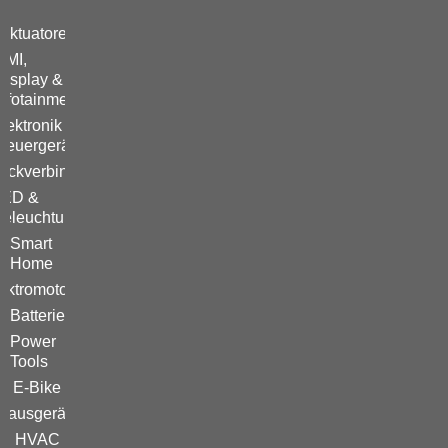
&
Aktuatoren
HMI,
Display &
Infotainment
lektronik &
teuergeräte
eckverbinder
LED &
Beleuchtung
Smart
Home
ektromotoren
Batterie
Power
Tools
E-Bike
Hausgeräte
HVAC