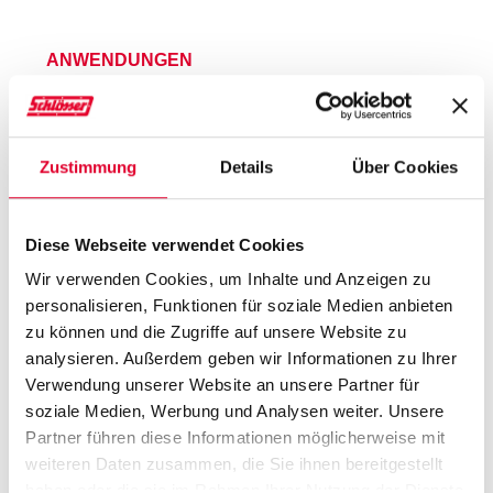
ANWENDUNGEN
Sensoren & Aktuatoren
HMI, Display & Infotainment
Elektronik & Steuergeräte
Zustimmung
Details
Über Cookies
Steckverbinder
LED & Beleuchtung
Diese Webseite verwendet Cookies
Smart Home
Wir verwenden Cookies, um Inhalte und Anzeigen zu
Elektromotoren
personalisieren, Funktionen für soziale Medien anbieten
Batterie
zu können und die Zugriffe auf unsere Website zu
analysieren. Außerdem geben wir Informationen zu Ihrer
Power Tools
Verwendung unserer Website an unsere Partner für
E-Bike
soziale Medien, Werbung und Analysen weiter. Unsere
Hausgeräte
Partner führen diese Informationen möglicherweise mit
HVAC
weiteren Daten zusammen, die Sie ihnen bereitgestellt
haben oder die sie im Rahmen Ihrer Nutzung der Dienste