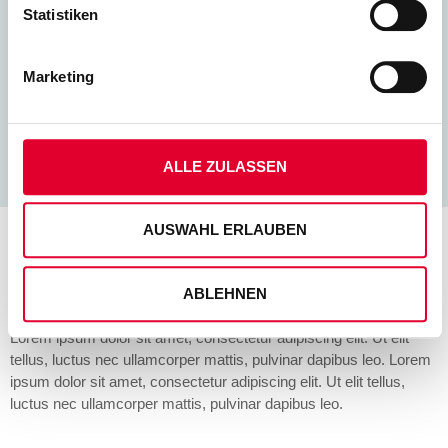
Statistiken
Geometrieänderungen können schnell und kostengünstig
umgesetzt werden. Daher eignet sich diese Methode ideal für
die schnelle Fertigung kleiner Stückzahlen, zum Beispiel
Marketing
Muster oder Kleinserien.
MEHR ERFAHREN
ALLE ZULASSEN
AUSWAHL ERLAUBEN
ANWENDUNGEN & FUNKTIONEN
ABLEHNEN
Lorem ipsum dolor sit amet, consectetur adipiscing elit. Ut elit
tellus, luctus nec ullamcorper mattis, pulvinar dapibus leo. Lorem
ipsum dolor sit amet, consectetur adipiscing elit. Ut elit tellus,
luctus nec ullamcorper mattis, pulvinar dapibus leo.