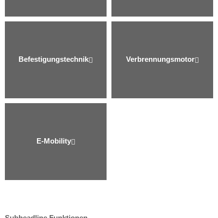
Befestigungs­technik
Verbrennungs­motor
E-Mobility
Subheadline Funktionen