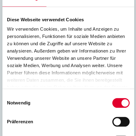
Stanzen/ Schneiden/ Rotationsstanzen
Diese Webseite verwendet Cookies
Effiziente Stanzverfahren in unterschiedlichen
Wir verwenden Cookies, um Inhalte und Anzeigen zu
Automatisierungsgraden ermöglichen es, Fertigungsaufträge
personalisieren, Funktionen für soziale Medien anbieten
ganz nach Ihren Wünschen abzuwickeln – schnell, präzise
und wirtschaftlich. Messerschnitt, Kiss-Cutting und
zu können und die Zugriffe auf unsere Website zu
Scherschnitt sind hierbei unsere zentralen
analysieren. Außerdem geben wir Informationen zu Ihrer
Fertigungstechnologien zur Herstellung von hochwertigen
Verwendung unserer Website an unsere Partner für
Technischen Kunststoffteilen.
soziale Medien, Werbung und Analysen weiter. Unsere
Partner führen diese Informationen möglicherweise mit
MEHR ERFAHREN
weiteren Daten zusammen, die Sie ihnen bereitgestellt
haben oder die sie im Rahmen Ihrer Nutzung der Dienste
gesammelt haben. Weitere Informationen finden Sie auf
Einwilligungsauswahl
unserer
Datenschutzseite
Notwendig
Wasserstrahl­schneiden
Präferenzen
Um Teile im Wasserstrahlschneid-Verfahren zu fertigen, ist
ebenfalls kein eigenes Werkzeug notwendig,